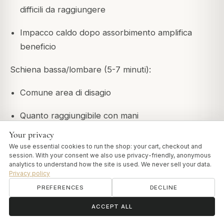
difficili da raggiungere
Impacco caldo dopo assorbimento amplifica
beneficio
Schiena bassa/lombare (5-7 minuti):
Comune area di disagio
Quanto raggiungibile con mani
Your privacy
Movimenti circolari fermi
We use essential cookies to run the shop: your cart, checkout and
session. With your consent we also use privacy-friendly, anonymous
Sdraiarsi dopo applicazione con cuscino sotto
analytics to understand how the site is used. We never sell your data.
Privacy policy
ginocchia per assorbimento ottimale
PREFERENCES
DECLINE
Mani e polsi (5 minuti):
ॐ
Need help?
ACCEPT ALL
Per chi lavora molto con mani (computer,