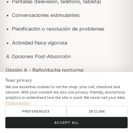
Pantallas (televisión, teléfono, tableta)
Conversaciones estimulantes
Planificación o resolución de problemas
Actividad física vigorosa
4. Opciones Post-Absorción
Opción A - Baño/ducha nocturna:
Your privacy
Agua tibia (no caliente - evita estimulación)
We use essential cookies to run the shop: your cart, checkout and
session. With your consent we also use privacy-friendly, anonymous
Mínimo jabón
analytics to understand how the site is used. We never sell your data.
Privacy policy
Secado suave
PREFERENCES
DECLINE
ॐ
Need help?
ACCEPT ALL
A cama inmediatamente después